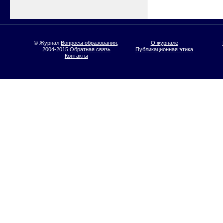
© Журнал
Вопросы образования
,
О журнале
2004-2015
Обратная связь
Публикационная этика
Контакты