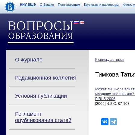
НИУ ВШЭ
О Вышке
Поступающим
Коллегам и партнерам
Книги, 
О журнале
К списку авторов
Тимкова Тать
Редакционная коллегия
Может ли школа влиять
младших школьников? 
Условия публикации
PIRLS-2006
[2009] №2 С. 87-107
Регламент
опубликования статей